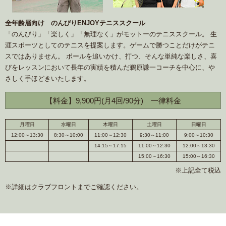
全年齢層向け のんびりENJOYテニススクール
「のんびり」「楽しく」「無理なく」がモットーのテニススクール。 生
涯スポーツとしてのテニスを提案します。ゲームで勝つことだけがテニ
スではありません。 ボールを追いかけ、打つ、そんな単純な楽しさ、喜
びをレッスンにおいて長年の実績を積んだ鵜原謙一コーチを中心に、や
さしく手ほどきいたします。
【料金】9,900円(月4回/90分) 一律料金
月曜日
水曜日
木曜日
土曜日
日曜日
12:00～13:30
8:30～10:00
11:00～12:30
9:30～11:00
9:00～10:30
14:15～17:15
11:00～12:30
12:00～13:30
15:00～16:30
15:00～16:30
※上記全て税込
※詳細はクラブフロントまでご確認ください。